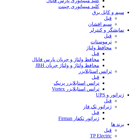
کلید مینیاتوری پارس فانال
کلید مینیاتوری چینت
سیم و کابل برق
قبل
سیم افشان
نمایشگر و کنترلر
قبل
ترموستات
محافظ ولتاژ
قبل
محافظ ولتاژ و جریان پارس فانال
محافظ ولتاژ و ولتاژ جریان JBH
ترانس استابلایزر
قبل
ترانس استابلایزر پرنیک
ترانس استابلایزر Vortex
ژنراتور و UPS
قبل
ژنراتور تک فاز
قبل
ژنراتور تکفاز Firman
برند ها
قبل
TP Electric