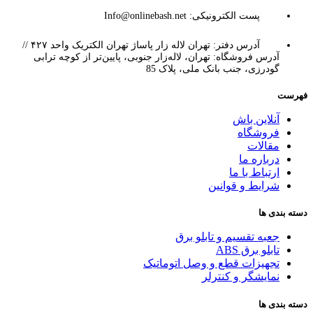
پست الکترونیکی: Info@onlinebash.net
آدرس دفتر: تهران لاله زار پاساژ تهران الکتریک واحد ۴۲۷ //
آدرس فروشگاه: تهران، لاله‌زار جنوبی، پایین‌تر از کوچه ترابی
گودرزی، جنب بانک ملی، پلاک 85
فهرست
آنلاین باش
فروشگاه
مقالات
درباره ما
ارتباط با ما
شرایط و قوانین
دسته بندی ها
جعبه تقسیم و تابلو برق
تابلو برق ABS
تجهیزات قطع و وصل اتوماتیک
نمایشگر و کنترلر
دسته بندی ها