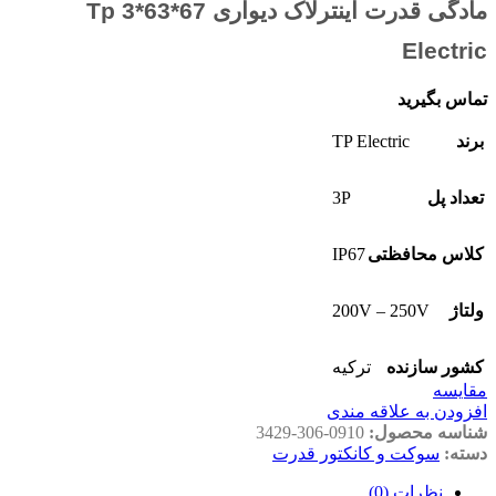
مادگی قدرت اینترلاک دیواری 67*63*3 Tp
Electric
تماس بگیرید
TP Electric
برند
3P
تعداد پل
IP67
کلاس محافظتی
200V – 250V
ولتاژ
کشور سازنده
ترکیه
مقايسه
افزودن به علاقه مندی
شناسه محصول:
3429-306-0910
دسته:
سوکت و کانکتور قدرت
نظرات (0)