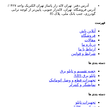
آدرس دفتر: تهران لاله زار پاساژ تهران الکتریک واحد ۴۲۷ //
آدرس فروشگاه: تهران، لاله‌زار جنوبی، پایین‌تر از کوچه ترابی
گودرزی، جنب بانک ملی، پلاک 85
فهرست
آنلاین باش
فروشگاه
مقالات
درباره ما
ارتباط با ما
شرایط و قوانین
دسته بندی ها
جعبه تقسیم و تابلو برق
تابلو برق ABS
تجهیزات قطع و وصل اتوماتیک
نمایشگر و کنترلر
دسته بندی ها
تجهیزات تابلو
ژنراتور و UPS