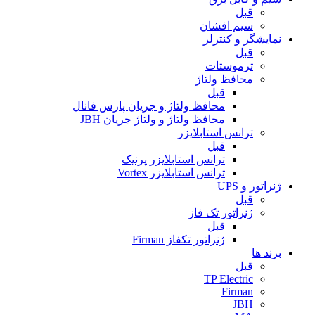
قبل
سیم افشان
نمایشگر و کنترلر
قبل
ترموستات
محافظ ولتاژ
قبل
محافظ ولتاژ و جریان پارس فانال
محافظ ولتاژ و ولتاژ جریان JBH
ترانس استابلایزر
قبل
ترانس استابلایزر پرنیک
ترانس استابلایزر Vortex
ژنراتور و UPS
قبل
ژنراتور تک فاز
قبل
ژنراتور تکفاز Firman
برند ها
قبل
TP Electric
Firman
JBH