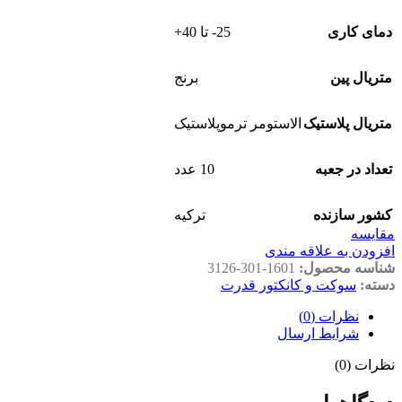
دمای کاری
25- تا 40+
متریال پین
برنج
متریال پلاستیک
الاستومر ترموپلاستیک
تعداد در جعبه
10 عدد
کشور سازنده
ترکیه
مقايسه
افزودن به علاقه مندی
شناسه محصول:
3126-301-1601
دسته:
سوکت و کانکتور قدرت
نظرات (0)
شرایط ارسال
نظرات (0)