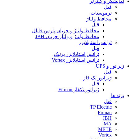
نمایشگر و کنترلر
قبل
ترموستات
محافظ ولتاژ
قبل
محافظ ولتاژ و جریان پارس فانال
محافظ ولتاژ و ولتاژ جریان JBH
ترانس استابلایزر
قبل
ترانس استابلایزر پرنیک
ترانس استابلایزر Vortex
ژنراتور و UPS
قبل
ژنراتور تک فاز
قبل
ژنراتور تکفاز Firman
برند ها
قبل
TP Electric
Firman
JBH
MA
METE
Vortex