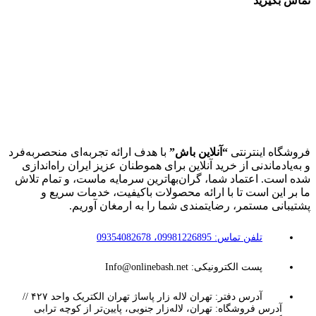
تماس بگیرید
فروشگاه اینترنتی
“آنلاین باش”
با هدف ارائه تجربه‌ای منحصربه‌فرد
و به‌یادماندنی از خرید آنلاین برای هموطنان عزیز ایران راه‌اندازی
شده است. اعتماد شما، گران‌بهاترین سرمایه ماست، و تمام تلاش
ما بر این است تا با ارائه محصولات باکیفیت، خدمات سریع و
پشتیبانی مستمر، رضایتمندی شما را به ارمغان آوریم.
تلفن تماس: 09981226895، 09354082678
پست الکترونیکی: Info@onlinebash.net
آدرس دفتر: تهران لاله زار پاساژ تهران الکتریک واحد ۴۲۷ //
آدرس فروشگاه: تهران، لاله‌زار جنوبی، پایین‌تر از کوچه ترابی