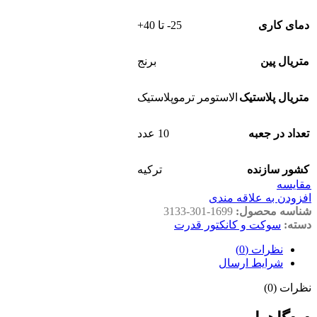
دمای کاری
25- تا 40+
متریال پین
برنج
متریال پلاستیک
الاستومر ترموپلاستیک
تعداد در جعبه
10 عدد
کشور سازنده
ترکیه
مقايسه
افزودن به علاقه مندی
شناسه محصول:
3133-301-1699
دسته:
سوکت و کانکتور قدرت
نظرات (0)
شرایط ارسال
نظرات (0)