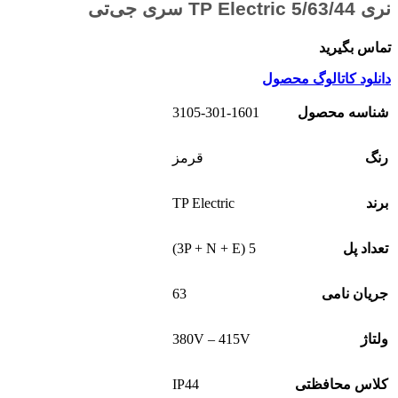
نری 5/63/44 TP Electric سری جی‌تی
تماس بگیرید
دانلود کاتالوگ محصول
3105-301-1601
شناسه محصول
رنگ
قرمز
TP Electric
برند
5 (3P + N + E)
تعداد پل
63
جریان نامی
380V – 415V
ولتاژ
IP44
کلاس محافظتی