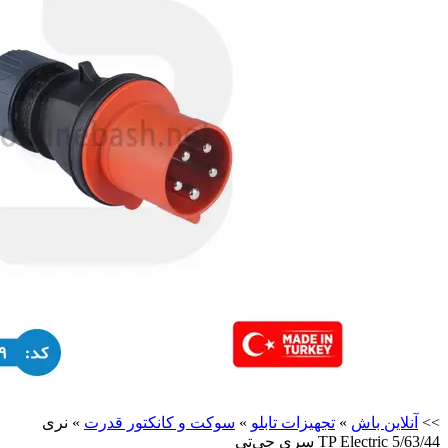
>>
آنلاین باش
»
تجهیزات تابلو
»
سوکت و کانکتور قدرت
»
نری
5/63/44 TP Electric سری جی‌تی