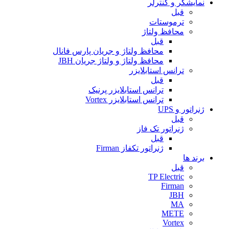
نمایشگر و کنترلر
قبل
ترموستات
محافظ ولتاژ
قبل
محافظ ولتاژ و جریان پارس فانال
محافظ ولتاژ و ولتاژ جریان JBH
ترانس استابلایزر
قبل
ترانس استابلایزر پرنیک
ترانس استابلایزر Vortex
ژنراتور و UPS
قبل
ژنراتور تک فاز
قبل
ژنراتور تکفاز Firman
برند ها
قبل
TP Electric
Firman
JBH
MA
METE
Vortex