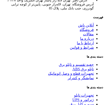
آدرس دفتر: تهران لاله زار پاساژ تهران الکتریک واحد ۴۲۷ //
آدرس فروشگاه: تهران، لاله‌زار جنوبی، پایین‌تر از کوچه ترابی
گودرزی، جنب بانک ملی، پلاک 85
فهرست
آنلاین باش
فروشگاه
مقالات
درباره ما
ارتباط با ما
شرایط و قوانین
دسته بندی ها
جعبه تقسیم و تابلو برق
تابلو برق ABS
تجهیزات قطع و وصل اتوماتیک
نمایشگر و کنترلر
دسته بندی ها
تجهیزات تابلو
ژنراتور و UPS
سیم و کابل برق