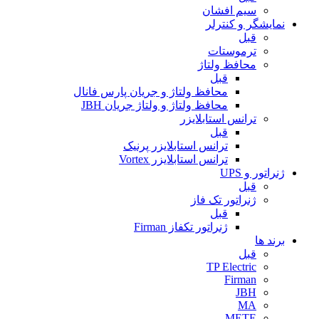
سیم افشان
نمایشگر و کنترلر
قبل
ترموستات
محافظ ولتاژ
قبل
محافظ ولتاژ و جریان پارس فانال
محافظ ولتاژ و ولتاژ جریان JBH
ترانس استابلایزر
قبل
ترانس استابلایزر پرنیک
ترانس استابلایزر Vortex
ژنراتور و UPS
قبل
ژنراتور تک فاز
قبل
ژنراتور تکفاز Firman
برند ها
قبل
TP Electric
Firman
JBH
MA
METE