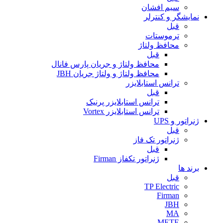
سیم افشان
نمایشگر و کنترلر
قبل
ترموستات
محافظ ولتاژ
قبل
محافظ ولتاژ و جریان پارس فانال
محافظ ولتاژ و ولتاژ جریان JBH
ترانس استابلایزر
قبل
ترانس استابلایزر پرنیک
ترانس استابلایزر Vortex
ژنراتور و UPS
قبل
ژنراتور تک فاز
قبل
ژنراتور تکفاز Firman
برند ها
قبل
TP Electric
Firman
JBH
MA
METE