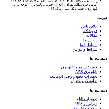
آدرس دفتر: تهران لاله زار پاساژ تهران الکتریک واحد ۴۲۷ //
آدرس فروشگاه: تهران، لاله‌زار جنوبی، پایین‌تر از کوچه ترابی
گودرزی، جنب بانک ملی، پلاک 85
فهرست
آنلاین باش
فروشگاه
مقالات
درباره ما
ارتباط با ما
شرایط و قوانین
دسته بندی ها
جعبه تقسیم و تابلو برق
تابلو برق ABS
تجهیزات قطع و وصل اتوماتیک
نمایشگر و کنترلر
دسته بندی ها
تجهیزات تابلو
ژنراتور و UPS
سیم و کابل برق