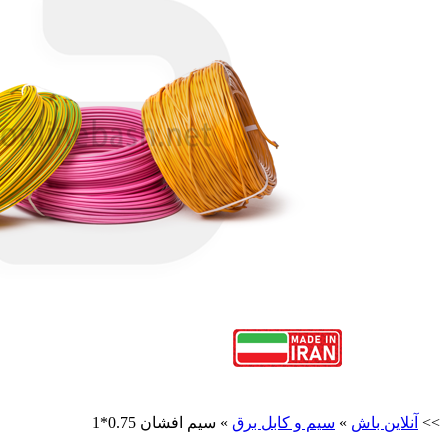
>>
آنلاین باش
»
سیم و کابل برق
»
سیم افشان 0.75*1