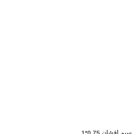
سیم افشان 0.75*1