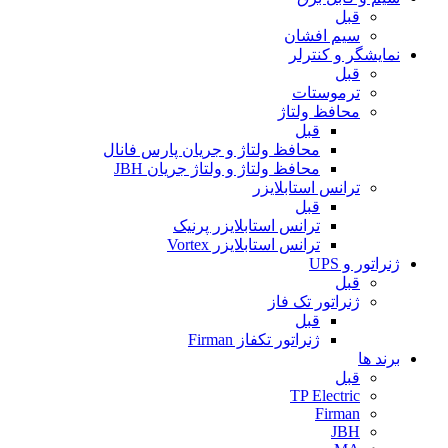
قبل
سیم افشان
نمایشگر و کنترلر
قبل
ترموستات
محافظ ولتاژ
قبل
محافظ ولتاژ و جریان پارس فانال
محافظ ولتاژ و ولتاژ جریان JBH
ترانس استابلایزر
قبل
ترانس استابلایزر پرنیک
ترانس استابلایزر Vortex
ژنراتور و UPS
قبل
ژنراتور تک فاز
قبل
ژنراتور تکفاز Firman
برند ها
قبل
TP Electric
Firman
JBH