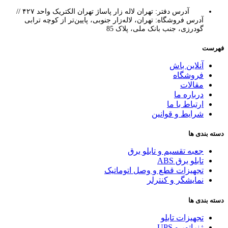
آدرس دفتر: تهران لاله زار پاساژ تهران الکتریک واحد ۴۲۷ //
آدرس فروشگاه: تهران، لاله‌زار جنوبی، پایین‌تر از کوچه ترابی
گودرزی، جنب بانک ملی، پلاک 85
فهرست
آنلاین باش
فروشگاه
مقالات
درباره ما
ارتباط با ما
شرایط و قوانین
دسته بندی ها
جعبه تقسیم و تابلو برق
تابلو برق ABS
تجهیزات قطع و وصل اتوماتیک
نمایشگر و کنترلر
دسته بندی ها
تجهیزات تابلو
ژنراتور و UPS