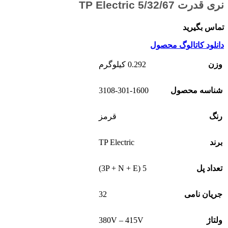
نری قدرت 5/32/67 TP Electric
تماس بگیرید
دانلود کاتالوگ محصول
وزن
0.292 کیلوگرم
3108-301-1600
شناسه محصول
رنگ
قرمز
TP Electric
برند
5 (3P + N + E)
تعداد پل
32
جریان نامی
380V – 415V
ولتاژ