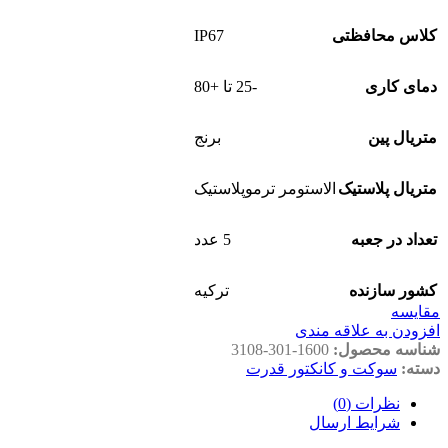
IP67
کلاس محافظتی
دمای کاری
-25 تا +80
متریال پین
برنج
متریال پلاستیک
الاستومر ترموپلاستیک
تعداد در جعبه
5 عدد
کشور سازنده
ترکیه
مقايسه
افزودن به علاقه مندی
شناسه محصول:
3108-301-1600
دسته:
سوکت و کانکتور قدرت
نظرات (0)
شرایط ارسال