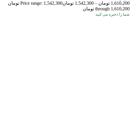
1,610,200
تومان
–
1,542,300
تومان
Price range: 1,542,300 تومان
through 1,610,200 تومان
شما
را ذخیره می کنید