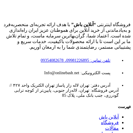
فروشگاه اینترنتی
“آنلاین باش”
با هدف ارائه تجربه‌ای منحصربه‌فرد
و به‌یادماندنی از خرید آنلاین برای هموطنان عزیز ایران راه‌اندازی
شده است. اعتماد شما، گران‌بهاترین سرمایه ماست، و تمام تلاش
ما بر این است تا با ارائه محصولات باکیفیت، خدمات سریع و
پشتیبانی مستمر، رضایتمندی شما را به ارمغان آوریم.
تلفن تماس: 09981226895، 09354082678
پست الکترونیکی: Info@onlinebash.net
آدرس دفتر: تهران لاله زار پاساژ تهران الکتریک واحد ۴۲۷ //
آدرس فروشگاه: تهران، لاله‌زار جنوبی، پایین‌تر از کوچه ترابی
گودرزی، جنب بانک ملی، پلاک 85
فهرست
آنلاین باش
فروشگاه
مقالات