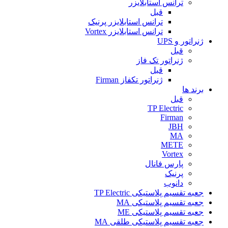
ترانس استابلایزر
قبل
ترانس استابلایزر پرنیک
ترانس استابلایزر Vortex
ژنراتور و UPS
قبل
ژنراتور تک فاز
قبل
ژنراتور تکفاز Firman
برند ها
قبل
TP Electric
Firman
JBH
MA
METE
Vortex
پارس فانال
پرنیک
دانوب
جعبه تقسیم پلاستیکی TP Electric
جعبه تقسیم پلاستیکی MA
جعبه تقسیم پلاستیکی ME
جعبه تقسیم پلاستیکی طلقی MA