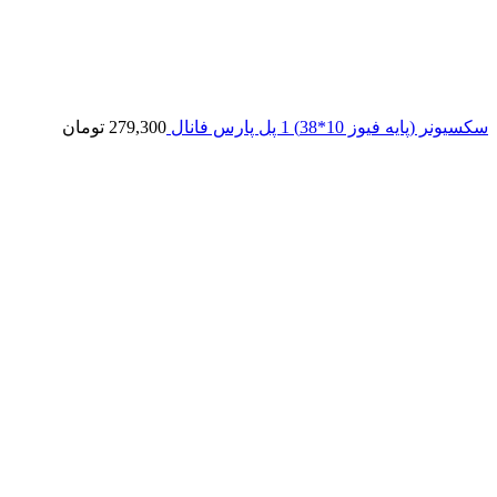
سکسیونر (پایه فیوز 10*38) 1 پل پارس فانال
279,300
تومان