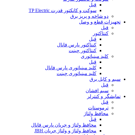
قبل
سوکت و کانکتور قدرت TP Electric
دو شاخه و پریز برق
تجهیزات قطع و وصل
قبل
کنتاکتور
قبل
کنتاکتور پارس فانال
کنتاکتور چینت
کلید مینیاتوری
قبل
کلید مینیاتوری پارس فانال
کلید مینیاتوری چینت
سیم و کابل برق
قبل
سیم افشان
نمایشگر و کنترلر
قبل
ترموستات
محافظ ولتاژ
قبل
محافظ ولتاژ و جریان پارس فانال
محافظ ولتاژ و ولتاژ جریان JBH