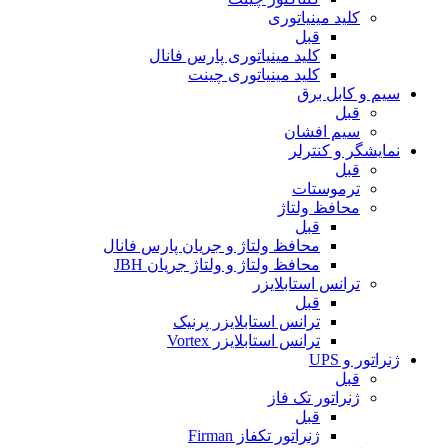
کلید مینیاتوری
قبل
کلید مینیاتوری پارس فانال
کلید مینیاتوری چینت
سیم و کابل برق
قبل
سیم افشان
نمایشگر و کنترلر
قبل
ترموستات
محافظ ولتاژ
قبل
محافظ ولتاژ و جریان پارس فانال
محافظ ولتاژ و ولتاژ جریان JBH
ترانس استابلایزر
قبل
ترانس استابلایزر پرنیک
ترانس استابلایزر Vortex
ژنراتور و UPS
قبل
ژنراتور تک فاز
قبل
ژنراتور تکفاز Firman