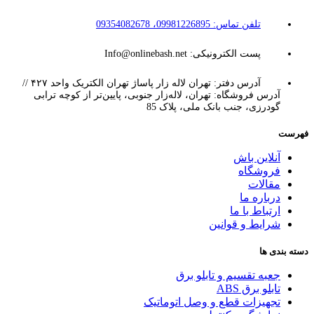
تلفن تماس: 09981226895، 09354082678
پست الکترونیکی: Info@onlinebash.net
آدرس دفتر: تهران لاله زار پاساژ تهران الکتریک واحد ۴۲۷ //
آدرس فروشگاه: تهران، لاله‌زار جنوبی، پایین‌تر از کوچه ترابی
گودرزی، جنب بانک ملی، پلاک 85
فهرست
آنلاین باش
فروشگاه
مقالات
درباره ما
ارتباط با ما
شرایط و قوانین
دسته بندی ها
جعبه تقسیم و تابلو برق
تابلو برق ABS
تجهیزات قطع و وصل اتوماتیک