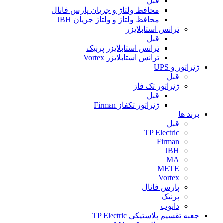
قبل
محافظ ولتاژ و جریان پارس فانال
محافظ ولتاژ و ولتاژ جریان JBH
ترانس استابلایزر
قبل
ترانس استابلایزر پرنیک
ترانس استابلایزر Vortex
ژنراتور و UPS
قبل
ژنراتور تک فاز
قبل
ژنراتور تکفاز Firman
برند ها
قبل
TP Electric
Firman
JBH
MA
METE
Vortex
پارس فانال
پرنیک
دانوب
جعبه تقسیم پلاستیکی TP Electric