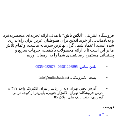
فروشگاه اینترنتی
“آنلاین باش”
با هدف ارائه تجربه‌ای منحصربه‌فرد
و به‌یادماندنی از خرید آنلاین برای هموطنان عزیز ایران راه‌اندازی
شده است. اعتماد شما، گران‌بهاترین سرمایه ماست، و تمام تلاش
ما بر این است تا با ارائه محصولات باکیفیت، خدمات سریع و
پشتیبانی مستمر، رضایتمندی شما را به ارمغان آوریم.
تلفن تماس: 09981226895، 09354082678
پست الکترونیکی: Info@onlinebash.net
آدرس دفتر: تهران لاله زار پاساژ تهران الکتریک واحد ۴۲۷ //
آدرس فروشگاه: تهران، لاله‌زار جنوبی، پایین‌تر از کوچه ترابی
گودرزی، جنب بانک ملی، پلاک 85
فهرست
آنلاین باش