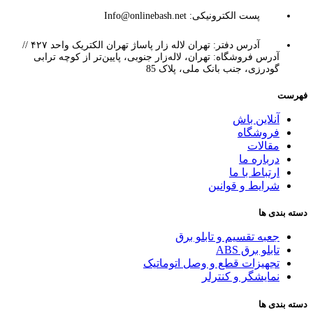
پست الکترونیکی: Info@onlinebash.net
آدرس دفتر: تهران لاله زار پاساژ تهران الکتریک واحد ۴۲۷ //
آدرس فروشگاه: تهران، لاله‌زار جنوبی، پایین‌تر از کوچه ترابی
گودرزی، جنب بانک ملی، پلاک 85
فهرست
آنلاین باش
فروشگاه
مقالات
درباره ما
ارتباط با ما
شرایط و قوانین
دسته بندی ها
جعبه تقسیم و تابلو برق
تابلو برق ABS
تجهیزات قطع و وصل اتوماتیک
نمایشگر و کنترلر
دسته بندی ها