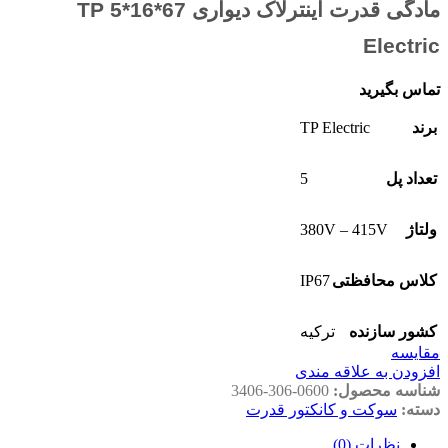
مادگی قدرت اینترلاک دیواری 67*16*5 TP
Electric
تماس بگیرید
TP Electric
برند
5
تعداد پل
380V – 415V
ولتاژ
IP67
کلاس محافظتی
کشور سازنده
ترکیه
مقايسه
افزودن به علاقه مندی
شناسه محصول:
3406-306-0600
دسته:
سوکت و کانکتور قدرت
نظرات (0)