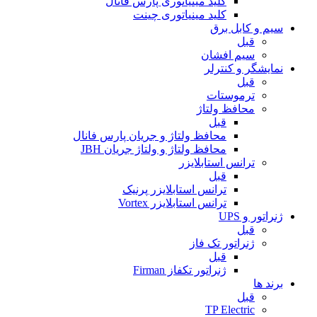
کلید مینیاتوری پارس فانال
کلید مینیاتوری چینت
سیم و کابل برق
قبل
سیم افشان
نمایشگر و کنترلر
قبل
ترموستات
محافظ ولتاژ
قبل
محافظ ولتاژ و جریان پارس فانال
محافظ ولتاژ و ولتاژ جریان JBH
ترانس استابلایزر
قبل
ترانس استابلایزر پرنیک
ترانس استابلایزر Vortex
ژنراتور و UPS
قبل
ژنراتور تک فاز
قبل
ژنراتور تکفاز Firman
برند ها
قبل
TP Electric