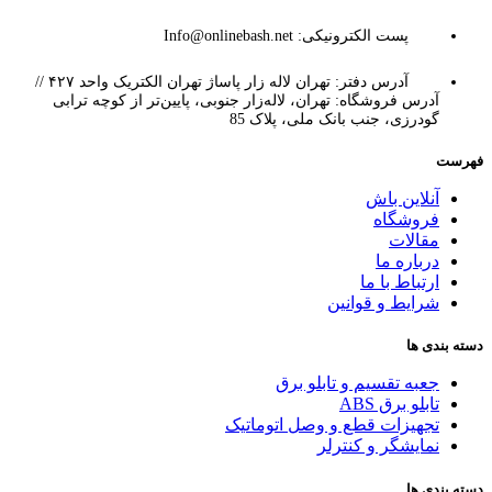
پست الکترونیکی: Info@onlinebash.net
آدرس دفتر: تهران لاله زار پاساژ تهران الکتریک واحد ۴۲۷ //
آدرس فروشگاه: تهران، لاله‌زار جنوبی، پایین‌تر از کوچه ترابی
گودرزی، جنب بانک ملی، پلاک 85
فهرست
آنلاین باش
فروشگاه
مقالات
درباره ما
ارتباط با ما
شرایط و قوانین
دسته بندی ها
جعبه تقسیم و تابلو برق
تابلو برق ABS
تجهیزات قطع و وصل اتوماتیک
نمایشگر و کنترلر
دسته بندی ها