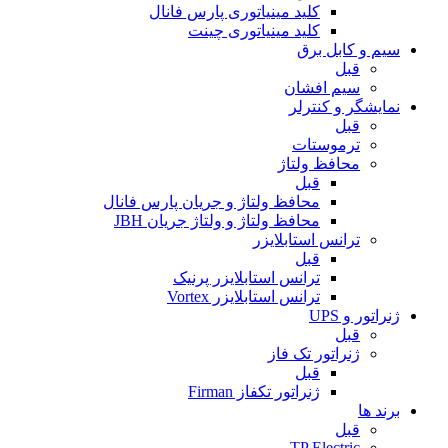
کلید مینیاتوری پارس فانال
کلید مینیاتوری چینت
سیم و کابل برق
قبل
سیم افشان
نمایشگر و کنترلر
قبل
ترموستات
محافظ ولتاژ
قبل
محافظ ولتاژ و جریان پارس فانال
محافظ ولتاژ و ولتاژ جریان JBH
ترانس استابلایزر
قبل
ترانس استابلایزر پرنیک
ترانس استابلایزر Vortex
ژنراتور و UPS
قبل
ژنراتور تک فاز
قبل
ژنراتور تکفاز Firman
برند ها
قبل
TP Electric