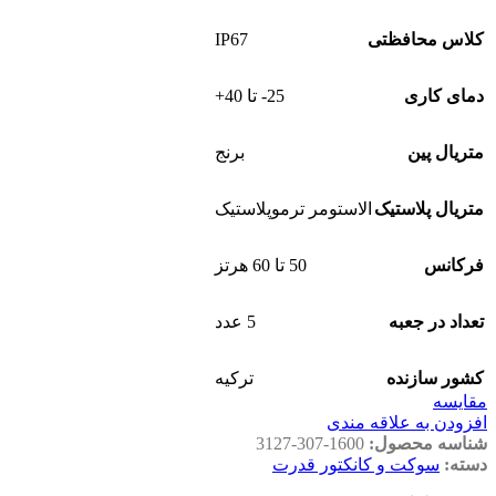
IP67
کلاس محافظتی
دمای کاری
25- تا 40+
متریال پین
برنج
متریال پلاستیک
الاستومر ترموپلاستیک
فرکانس
50 تا 60 هرتز
تعداد در جعبه
5 عدد
کشور سازنده
ترکیه
مقايسه
افزودن به علاقه مندی
شناسه محصول:
3127-307-1600
دسته:
سوکت و کانکتور قدرت