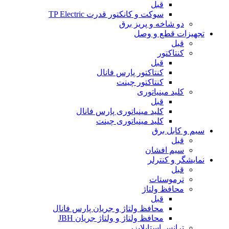
قبل
سوکت و کانکتور قدرت TP Electric
دو شاخه و پریز برق
تجهیزات قطع و وصل
قبل
کنتاکتور
قبل
کنتاکتور پارس فانال
کنتاکتور چینت
کلید مینیاتوری
قبل
کلید مینیاتوری پارس فانال
کلید مینیاتوری چینت
سیم و کابل برق
قبل
سیم افشان
نمایشگر و کنترلر
قبل
ترموستات
محافظ ولتاژ
قبل
محافظ ولتاژ و جریان پارس فانال
محافظ ولتاژ و ولتاژ جریان JBH
ترانس استابلایزر