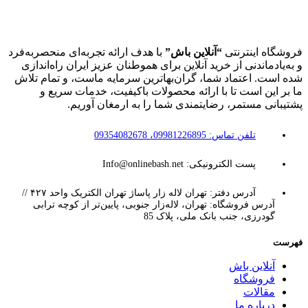
فروشگاه اینترنتی
“آنلاین باش”
با هدف ارائه تجربه‌ای منحصربه‌فرد
و به‌یادماندنی از خرید آنلاین برای هموطنان عزیز ایران راه‌اندازی
شده است. اعتماد شما، گران‌بهاترین سرمایه ماست، و تمام تلاش
ما بر این است تا با ارائه محصولات باکیفیت، خدمات سریع و
پشتیبانی مستمر، رضایتمندی شما را به ارمغان آوریم.
تلفن تماس: 09981226895، 09354082678
پست الکترونیکی: Info@onlinebash.net
آدرس دفتر: تهران لاله زار پاساژ تهران الکتریک واحد ۴۲۷ //
آدرس فروشگاه: تهران، لاله‌زار جنوبی، پایین‌تر از کوچه ترابی
گودرزی، جنب بانک ملی، پلاک 85
فهرست
آنلاین باش
فروشگاه
مقالات
درباره ما