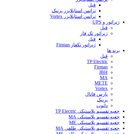
قبل
ترانس استابلایزر پرنیک
ترانس استابلایزر Vortex
ژنراتور و UPS
قبل
ژنراتور تک فاز
قبل
ژنراتور تکفاز Firman
برند ها
قبل
TP Electric
Firman
JBH
MA
METE
Vortex
پارس فانال
پرنیک
دانوب
جعبه تقسیم پلاستیکی TP Electric
جعبه تقسیم پلاستیکی MA
جعبه تقسیم پلاستیکی ME
جعبه تقسیم پلاستیکی طلقی MA
جعبه تقسیم پلاستیکی طلقی ME