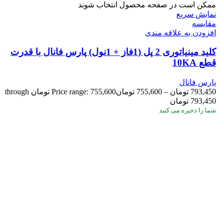
ممکن است در صفحه محصول انتخاب شوند
نمایش سریع
مقايسه
افزودن به علاقه مندی
کلید مینیاتوری 2 پل (1فاز + 1نول) پارس فانال با قدرت
قطع 10KA
پارس فانال
793,450
تومان
–
755,600
تومان
Price range: 755,600 تومان through
793,450 تومان
شما
را ذخیره می کنید