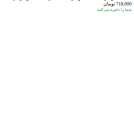
718,000 تومان
شما
را ذخیره می کنید