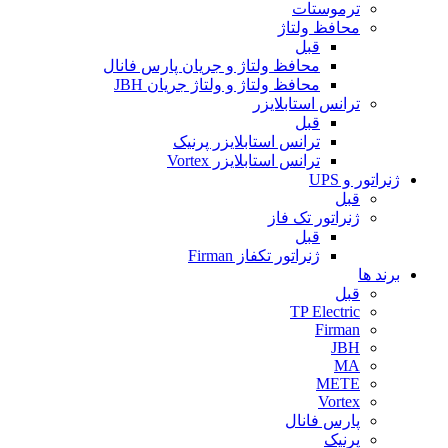
ترموستات
محافظ ولتاژ
قبل
محافظ ولتاژ و جریان پارس فانال
محافظ ولتاژ و ولتاژ جریان JBH
ترانس استابلایزر
قبل
ترانس استابلایزر پرنیک
ترانس استابلایزر Vortex
ژنراتور و UPS
قبل
ژنراتور تک فاز
قبل
ژنراتور تکفاز Firman
برند ها
قبل
TP Electric
Firman
JBH
MA
METE
Vortex
پارس فانال
پرنیک