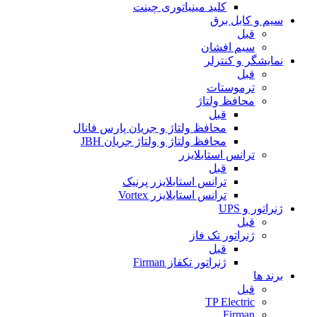
کلید مینیاتوری چینت
سیم و کابل برق
قبل
سیم افشان
نمایشگر و کنترلر
قبل
ترموستات
محافظ ولتاژ
قبل
محافظ ولتاژ و جریان پارس فانال
محافظ ولتاژ و ولتاژ جریان JBH
ترانس استابلایزر
قبل
ترانس استابلایزر پرنیک
ترانس استابلایزر Vortex
ژنراتور و UPS
قبل
ژنراتور تک فاز
قبل
ژنراتور تکفاز Firman
برند ها
قبل
TP Electric
Firman