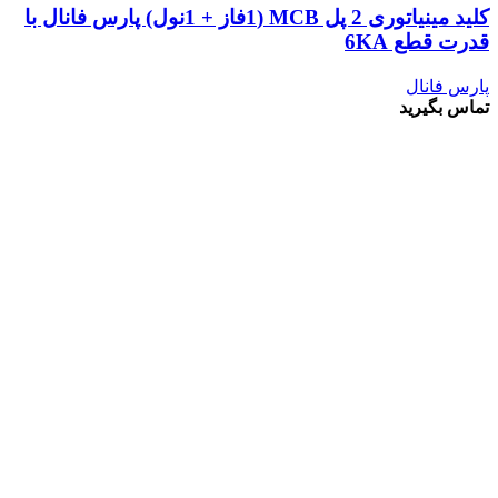
کلید مینیاتوری 2 پل MCB (1فاز + 1نول) پارس فانال با
قدرت قطع 6KA
پارس فانال
تماس بگیرید