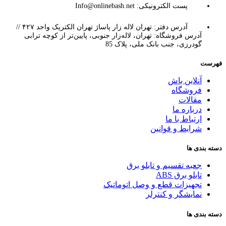
پست الکترونیکی: Info@onlinebash.net
آدرس دفتر: تهران لاله زار پاساژ تهران الکتریک واحد ۴۲۷ //
آدرس فروشگاه: تهران، لاله‌زار جنوبی، پایین‌تر از کوچه ترابی
گودرزی، جنب بانک ملی، پلاک 85
فهرست
آنلاین باش
فروشگاه
مقالات
درباره ما
ارتباط با ما
شرایط و قوانین
دسته بندی ها
جعبه تقسیم و تابلو برق
تابلو برق ABS
تجهیزات قطع و وصل اتوماتیک
نمایشگر و کنترلر
دسته بندی ها