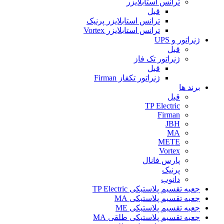
ترانس استابلایزر
قبل
ترانس استابلایزر پرنیک
ترانس استابلایزر Vortex
ژنراتور و UPS
قبل
ژنراتور تک فاز
قبل
ژنراتور تکفاز Firman
برند ها
قبل
TP Electric
Firman
JBH
MA
METE
Vortex
پارس فانال
پرنیک
دانوب
جعبه تقسیم پلاستیکی TP Electric
جعبه تقسیم پلاستیکی MA
جعبه تقسیم پلاستیکی ME
جعبه تقسیم پلاستیکی طلقی MA