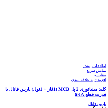
اطلاعات بیشتر
نمایش سریع
مقايسه
افزودن به علاقه مندی
کلید مینیاتوری 2 پل MCB (1فاز + 1نول) پارس فانال با
قدرت قطع 6KA
پارس فانال