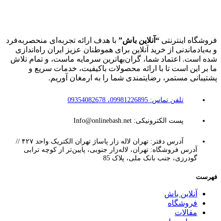
فروشگاه اینترنتی
“آنلاین باش”
با هدف ارائه تجربه‌ای منحصربه‌فرد
و به‌یادماندنی از خرید آنلاین برای هموطنان عزیز ایران راه‌اندازی
شده است. اعتماد شما، گران‌بهاترین سرمایه ماست، و تمام تلاش
ما بر این است تا با ارائه محصولات باکیفیت، خدمات سریع و
پشتیبانی مستمر، رضایتمندی شما را به ارمغان آوریم.
تلفن تماس: 09981226895، 09354082678
پست الکترونیکی: Info@onlinebash.net
آدرس دفتر: تهران لاله زار پاساژ تهران الکتریک واحد ۴۲۷ //
آدرس فروشگاه: تهران، لاله‌زار جنوبی، پایین‌تر از کوچه ترابی
گودرزی، جنب بانک ملی، پلاک 85
فهرست
آنلاین باش
فروشگاه
مقالات