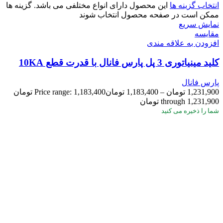
انتخاب گزینه ها
این محصول دارای انواع مختلفی می باشد. گزینه ها
ممکن است در صفحه محصول انتخاب شوند
نمایش سریع
مقايسه
افزودن به علاقه مندی
کلید مینیاتوری 3 پل پارس فانال با قدرت قطع 10KA
پارس فانال
1,231,900
تومان
–
1,183,400
تومان
Price range: 1,183,400 تومان
through 1,231,900 تومان
شما
را ذخیره می کنید