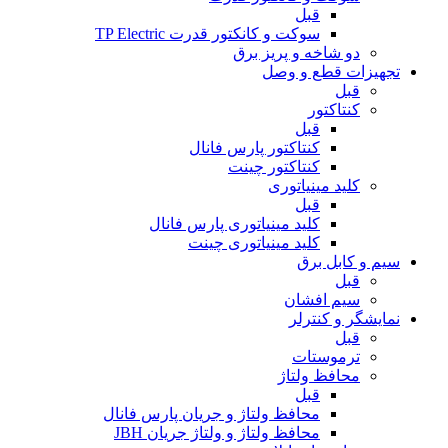
قبل
سوکت و کانکتور قدرت TP Electric
دو شاخه و پریز برق
تجهیزات قطع و وصل
قبل
کنتاکتور
قبل
کنتاکتور پارس فانال
کنتاکتور چینت
کلید مینیاتوری
قبل
کلید مینیاتوری پارس فانال
کلید مینیاتوری چینت
سیم و کابل برق
قبل
سیم افشان
نمایشگر و کنترلر
قبل
ترموستات
محافظ ولتاژ
قبل
محافظ ولتاژ و جریان پارس فانال
محافظ ولتاژ و ولتاژ جریان JBH