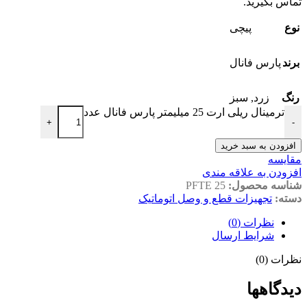
تماس بگیرید.
نوع
پیچی
برند
پارس فانال
رنگ
زرد
,
سبز
ترمینال ریلی ارت 25 میلیمتر پارس فانال عدد
+
-
افزودن به سبد خرید
مقايسه
افزودن به علاقه مندی
شناسه محصول:
PFTE 25
دسته:
تجهیزات قطع و وصل اتوماتیک
نظرات (0)
شرایط ارسال
نظرات (0)
دیدگاهها