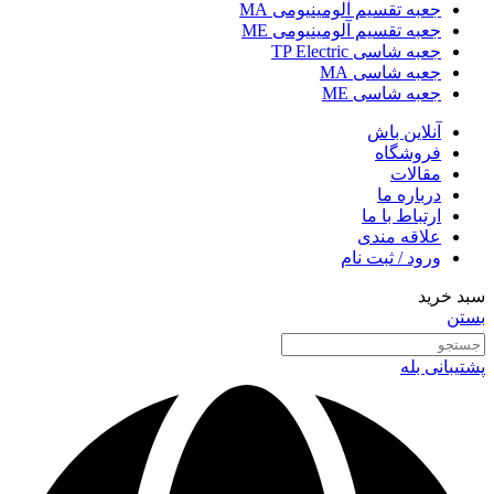
جعبه تقسیم آلومینیومی MA
جعبه تقسیم آلومینیومی ME
جعبه شاسی TP Electric
جعبه شاسی MA
جعبه شاسی ME
آنلاین باش
فروشگاه
مقالات
درباره ما
ارتباط با ما
علاقه مندی
ورود / ثبت نام
سبد خرید
بستن
پشتیبانی بله