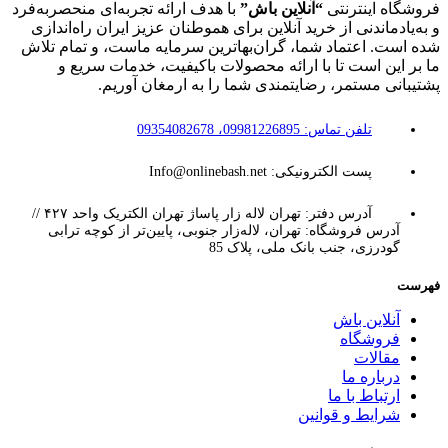
فروشگاه اینترنتی
“آنلاین باش”
با هدف ارائه تجربه‌ای منحصربه‌فرد
و به‌یادماندنی از خرید آنلاین برای هموطنان عزیز ایران راه‌اندازی
شده است. اعتماد شما، گران‌بهاترین سرمایه ماست، و تمام تلاش
ما بر این است تا با ارائه محصولات باکیفیت، خدمات سریع و
پشتیبانی مستمر، رضایتمندی شما را به ارمغان آوریم.
تلفن تماس: 09981226895، 09354082678
پست الکترونیکی: Info@onlinebash.net
آدرس دفتر: تهران لاله زار پاساژ تهران الکتریک واحد ۴۲۷ //
آدرس فروشگاه: تهران، لاله‌زار جنوبی، پایین‌تر از کوچه ترابی
گودرزی، جنب بانک ملی، پلاک 85
فهرست
آنلاین باش
فروشگاه
مقالات
درباره ما
ارتباط با ما
شرایط و قوانین