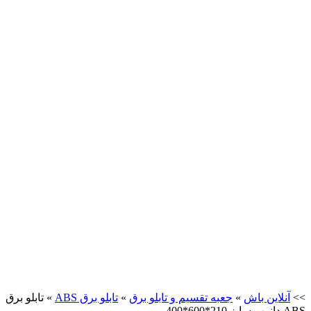
>>
آنلاین باش
»
جعبه تقسیم و تابلو برق
»
تابلو برق ABS
»
تابلو برق
ABS دانوب سایز 210*600*400