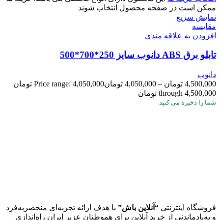
ممکن است در صفحه محصول انتخاب شوند
نمایش سریع
مقايسه
افزودن به علاقه مندی
تابلو برق ABS دانوب سایز 250*700*500
دانوب
4,500,000
تومان
–
4,050,000
تومان
Price range: 4,050,000 تومان
through 4,500,000 تومان
شما
را ذخیره می کنید
فروشگاه اینترنتی
“آنلاین باش”
با هدف ارائه تجربه‌ای منحصربه‌فرد
و به‌یادماندنی از خرید آنلاین برای هموطنان عزیز ایران راه‌اندازی