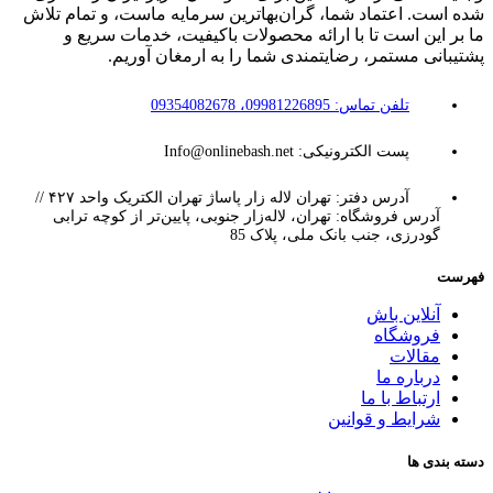
شده است. اعتماد شما، گران‌بهاترین سرمایه ماست، و تمام تلاش
ما بر این است تا با ارائه محصولات باکیفیت، خدمات سریع و
پشتیبانی مستمر، رضایتمندی شما را به ارمغان آوریم.
تلفن تماس: 09981226895، 09354082678
پست الکترونیکی: Info@onlinebash.net
آدرس دفتر: تهران لاله زار پاساژ تهران الکتریک واحد ۴۲۷ //
آدرس فروشگاه: تهران، لاله‌زار جنوبی، پایین‌تر از کوچه ترابی
گودرزی، جنب بانک ملی، پلاک 85
فهرست
آنلاین باش
فروشگاه
مقالات
درباره ما
ارتباط با ما
شرایط و قوانین
دسته بندی ها