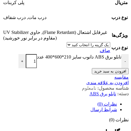
متریال
پلی کربنات
نوع درب
درب مات
,
درب شفاف
غیرقابل اشتعال (Flame Retardant)
,
حاوی UV Stabilizer
ویژگی‌ها
(مقاوم در برابر نور خورشید)
نوع درب
صاف
تابلو برق ABS دانوب سایز 210*600*400 عدد
+
-
افزودن به سبد خرید
مقايسه
افزودن به علاقه مندی
شناسه محصول:
نامعلوم
دسته:
تابلو برق ABS
نظرات (0)
شرایط ارسال
نظرات (0)