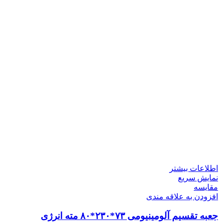
اطلاعات بیشتر
نمایش سریع
مقايسه
افزودن به علاقه مندی
جعبه تقسیم آلومینیومی ۷۳*۲۳۰*۸۰ مته انرژی