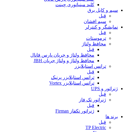
کلید مینیاتوری چینت
سیم و کابل برق
قبل
سیم افشان
نمایشگر و کنترلر
قبل
ترموستات
محافظ ولتاژ
قبل
محافظ ولتاژ و جریان پارس فانال
محافظ ولتاژ و ولتاژ جریان JBH
ترانس استابلایزر
قبل
ترانس استابلایزر پرنیک
ترانس استابلایزر Vortex
ژنراتور و UPS
قبل
ژنراتور تک فاز
قبل
ژنراتور تکفاز Firman
برند ها
قبل
TP Electric