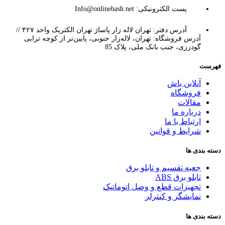
پست الکترونیکی: Info@onlinebash.net
آدرس دفتر: تهران لاله زار پاساژ تهران الکتریک واحد ۴۲۷ //
آدرس فروشگاه: تهران، لاله‌زار جنوبی، پایین‌تر از کوچه ترابی
گودرزی، جنب بانک ملی، پلاک 85
فهرست
آنلاین باش
فروشگاه
مقالات
درباره ما
ارتباط با ما
شرایط و قوانین
دسته بندی ها
جعبه تقسیم و تابلو برق
تابلو برق ABS
تجهیزات قطع و وصل اتوماتیک
نمایشگر و کنترلر
دسته بندی ها