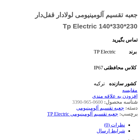
جعبه تقسیم آلومینیومی لولادار قفل‌دار
230*330*140 Tp Electric
تماس بگیرید
TP Electric
برند
IP67
کلاس محافظتی
کشور سازنده
ترکیه
مقايسه
افزودن به علاقه مندی
شناسه محصول:
3390-965-0600
دسته:
جعبه تقسیم آلومینیومی
برچسب:
جعبه تقسیم آلومینیومی TP Electric
نظرات (0)
شرایط ارسال