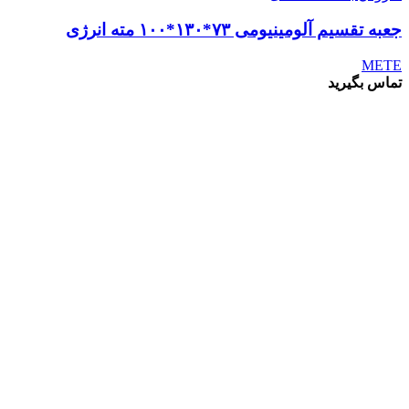
جعبه تقسیم آلومینیومی ۷۳*۱۳۰*۱۰۰ مته انرژی
METE
تماس بگیرید