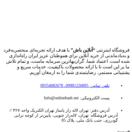
فروشگاه اینترنتی
“آنلاین باش”
با هدف ارائه تجربه‌ای منحصربه‌فرد
و به‌یادماندنی از خرید آنلاین برای هموطنان عزیز ایران راه‌اندازی
شده است. اعتماد شما، گران‌بهاترین سرمایه ماست، و تمام تلاش
ما بر این است تا با ارائه محصولات باکیفیت، خدمات سریع و
پشتیبانی مستمر، رضایتمندی شما را به ارمغان آوریم.
تلفن تماس: 09981226895، 09354082678
پست الکترونیکی: Info@onlinebash.net
آدرس دفتر: تهران لاله زار پاساژ تهران الکتریک واحد ۴۲۷ //
آدرس فروشگاه: تهران، لاله‌زار جنوبی، پایین‌تر از کوچه ترابی
گودرزی، جنب بانک ملی، پلاک 85
فهرست