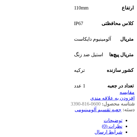
110mm
ارتفاع
IP67
کلاس محافظتی
متریال
آلومینیوم دایکاست
متریال پیچ‌ها
استیل ضد زنگ
کشور سازنده
ترکیه
تعداد در جعبه
1 عدد
مقايسه
افزودن به علاقه مندی
شناسه محصول:
3390-816-0600
دسته:
جعبه تقسیم آلومینیومی
توضیحات
نظرات (0)
شرایط ارسال