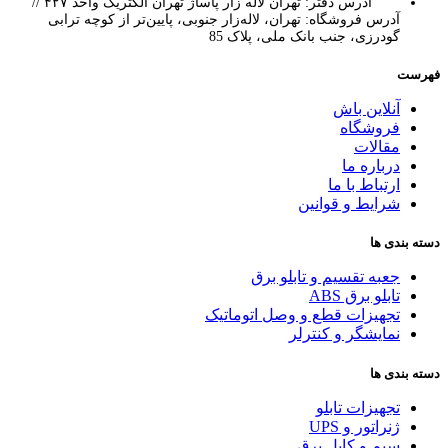
آدرس دفتر: تهران لاله زار پاساژ تهران الکتریک واحد ۴۲۷ //
آدرس فروشگاه: تهران، لاله‌زار جنوبی، پایین‌تر از کوچه ترابی
گودرزی، جنب بانک ملی، پلاک 85
فهرست
آنلاین باش
فروشگاه
مقالات
درباره ما
ارتباط با ما
شرایط و قوانین
دسته بندی ها
جعبه تقسیم و تابلو برق
تابلو برق ABS
تجهیزات قطع و وصل اتوماتیک
نمایشگر و کنترلر
دسته بندی ها
تجهیزات تابلو
ژنراتور و UPS
سیم و کابل برق