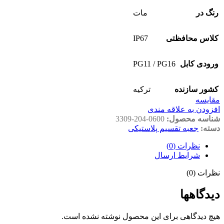
رنگ در
مات
IP67
کلاس محافظتی
PG11 / PG16
ورودی کابل
کشور سازنده
ترکیه
مقايسه
افزودن به علاقه مندی
شناسه محصول:
3309-204-0600
دسته:
جعبه تقسیم پلاستیکی
نظرات (0)
شرایط ارسال
نظرات (0)
دیدگاهها
هیچ دیدگاهی برای این محصول نوشته نشده است.