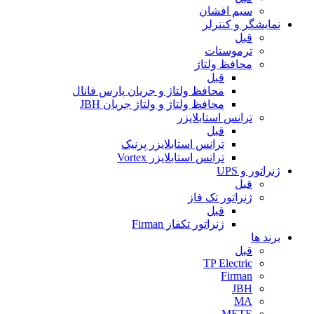
سیم افشان
نمایشگر و کنترلر
قبل
ترموستات
محافظ ولتاژ
قبل
محافظ ولتاژ و جریان پارس فانال
محافظ ولتاژ و ولتاژ جریان JBH
ترانس استابلایزر
قبل
ترانس استابلایزر پرنیک
ترانس استابلایزر Vortex
ژنراتور و UPS
قبل
ژنراتور تک فاز
قبل
ژنراتور تکفاز Firman
برند ها
قبل
TP Electric
Firman
JBH
MA
METE