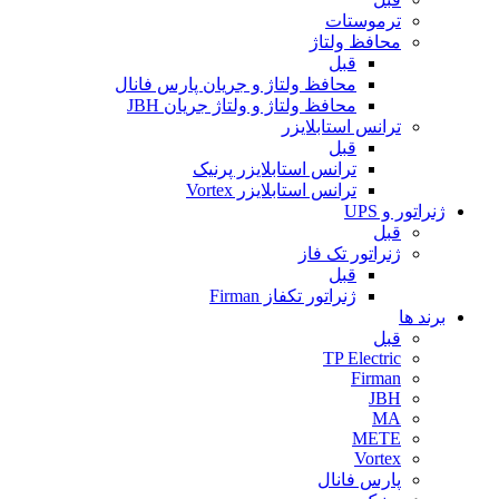
ترموستات
محافظ ولتاژ
قبل
محافظ ولتاژ و جریان پارس فانال
محافظ ولتاژ و ولتاژ جریان JBH
ترانس استابلایزر
قبل
ترانس استابلایزر پرنیک
ترانس استابلایزر Vortex
ژنراتور و UPS
قبل
ژنراتور تک فاز
قبل
ژنراتور تکفاز Firman
برند ها
قبل
TP Electric
Firman
JBH
MA
METE
Vortex
پارس فانال