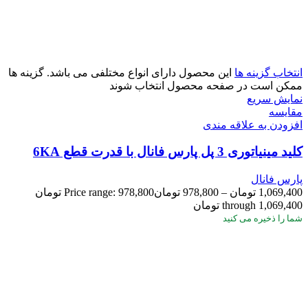
انتخاب گزینه ها
این محصول دارای انواع مختلفی می باشد. گزینه ها
ممکن است در صفحه محصول انتخاب شوند
نمایش سریع
مقايسه
افزودن به علاقه مندی
کلید مینیاتوری 3 پل پارس فانال با قدرت قطع 6KA
پارس فانال
1,069,400
تومان
–
978,800
تومان
Price range: 978,800 تومان
through 1,069,400 تومان
شما
را ذخیره می کنید