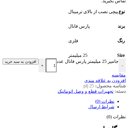
تماس بگیرید.
نوع
پیچی نصب از بالای ترمینال
برند
پارس فانال
رنگ
فلزی
Size
25 میلیمتر
جامپر 25 میلیمتر پارس فانال عدد
افزودن به سبد خرید
+
-
مقايسه
افزودن به علاقه مندی
شناسه محصول:
pfj 25
دسته:
تجهیزات قطع و وصل اتوماتیک
نظرات (0)
شرایط ارسال
نظرات (0)