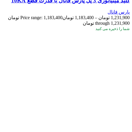
کلید مینیاتوری 3 پل پارس فانال با قدرت قطع 10KA
پارس فانال
1,231,900
تومان
–
1,183,400
تومان
Price range: 1,183,400 تومان
through 1,231,900 تومان
شما
را ذخیره می کنید