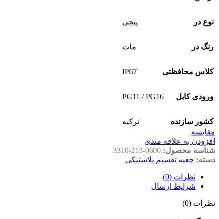
نوع در
پیچی
رنگ در
مات
IP67
کلاس محافظتی
PG11 / PG16
ورودی کابل
کشور سازنده
ترکیه
مقايسه
افزودن به علاقه مندی
شناسه محصول:
3310-213-0600
دسته:
جعبه تقسیم پلاستیکی
نظرات (0)
شرایط ارسال
نظرات (0)