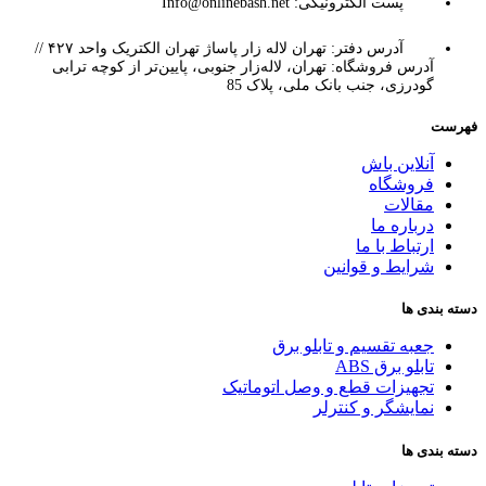
پست الکترونیکی: Info@onlinebash.net
آدرس دفتر: تهران لاله زار پاساژ تهران الکتریک واحد ۴۲۷ //
آدرس فروشگاه: تهران، لاله‌زار جنوبی، پایین‌تر از کوچه ترابی
گودرزی، جنب بانک ملی، پلاک 85
فهرست
آنلاین باش
فروشگاه
مقالات
درباره ما
ارتباط با ما
شرایط و قوانین
دسته بندی ها
جعبه تقسیم و تابلو برق
تابلو برق ABS
تجهیزات قطع و وصل اتوماتیک
نمایشگر و کنترلر
دسته بندی ها