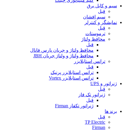
کلید مینیاتوری چینت
سیم و کابل برق
قبل
سیم افشان
نمایشگر و کنترلر
قبل
ترموستات
محافظ ولتاژ
قبل
محافظ ولتاژ و جریان پارس فانال
محافظ ولتاژ و ولتاژ جریان JBH
ترانس استابلایزر
قبل
ترانس استابلایزر پرنیک
ترانس استابلایزر Vortex
ژنراتور و UPS
قبل
ژنراتور تک فاز
قبل
ژنراتور تکفاز Firman
برند ها
قبل
TP Electric
Firman