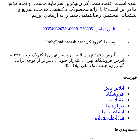
شده است. اعتماد شما، گران‌بهاترین سرمایه ماست، و تمام تلاش
ما بر این است تا با ارائه محصولات باکیفیت، خدمات سریع و
پشتیبانی مستمر، رضایتمندی شما را به ارمغان آوریم.
تلفن تماس: 09981226895، 09354082678
پست الکترونیکی: Info@onlinebash.net
آدرس دفتر: تهران لاله زار پاساژ تهران الکتریک واحد ۴۲۷ //
آدرس فروشگاه: تهران، لاله‌زار جنوبی، پایین‌تر از کوچه ترابی
گودرزی، جنب بانک ملی، پلاک 85
فهرست
آنلاین باش
فروشگاه
مقالات
درباره ما
ارتباط با ما
شرایط و قوانین
دسته بندی ها