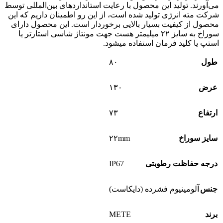
می‌آورند. تولید این محصول با رعایت استانداردهای بین‌المللی توسط
شرکت مته انرژی تولید شده است، از این رو اطمینان داریم که این
محصول از کیفیت بسیار بالایی برخوردار است. این محصول دارای
سوراخ به سایز ۲۲ میلیمتر هست جهت مونتاژ شاسی استارتر یا
استپ یا کلید فرمان استفاده میشود.
طول
۸۰
عرض
۱۳۰
ارتفاع
۷۳
سایز سوراخ
۲۲mm
IP67
درجه حفاظت رطوبتی
جنس
آلومینیوم فشرده (دایکاست)
METE
برند