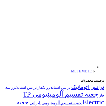
METE
METE
6
برچسب محصولات
ترانس اتوماتیک
ترانس استابلایزر سه
ترانس استابلایزر تکفاز
جعبه تقسیم آلومینیومی TP
فاز
Electric
جعبه
جعبه تقسیم آلومینیومی ایرانی