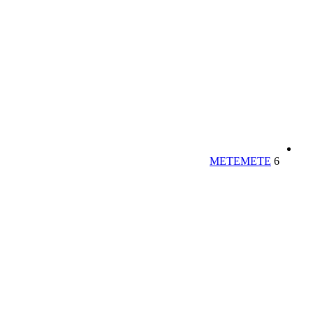
METE
METE
6