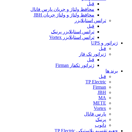
قبل
محافظ ولتاژ و جریان پارس فانال
محافظ ولتاژ و ولتاژ جریان JBH
ترانس استابلایزر
قبل
ترانس استابلایزر پرنیک
ترانس استابلایزر Vortex
ژنراتور و UPS
قبل
ژنراتور تک فاز
قبل
ژنراتور تکفاز Firman
برند ها
قبل
TP Electric
Firman
JBH
MA
METE
Vortex
پارس فانال
پرنیک
دانوب
جعبه تقسیم پلاستیکی TP Electric