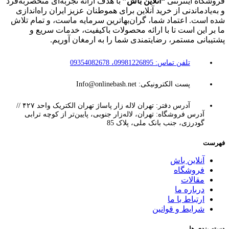
فروشگاه اینترنتی
“آنلاین باش”
با هدف ارائه تجربه‌ای منحصربه‌فرد
و به‌یادماندنی از خرید آنلاین برای هموطنان عزیز ایران راه‌اندازی
شده است. اعتماد شما، گران‌بهاترین سرمایه ماست، و تمام تلاش
ما بر این است تا با ارائه محصولات باکیفیت، خدمات سریع و
پشتیبانی مستمر، رضایتمندی شما را به ارمغان آوریم.
تلفن تماس: 09981226895، 09354082678
پست الکترونیکی: Info@onlinebash.net
آدرس دفتر: تهران لاله زار پاساژ تهران الکتریک واحد ۴۲۷ //
آدرس فروشگاه: تهران، لاله‌زار جنوبی، پایین‌تر از کوچه ترابی
گودرزی، جنب بانک ملی، پلاک 85
فهرست
آنلاین باش
فروشگاه
مقالات
درباره ما
ارتباط با ما
شرایط و قوانین
دسته بندی ها