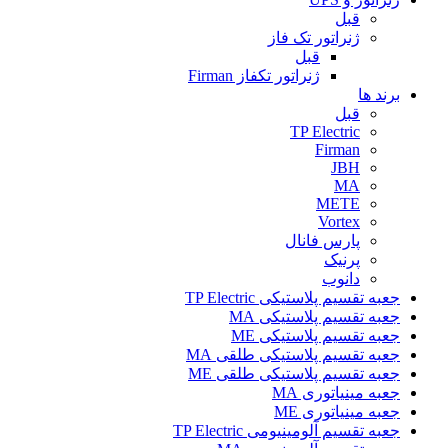
قبل
ژنراتور تک فاز
قبل
ژنراتور تکفاز Firman
برند ها
قبل
TP Electric
Firman
JBH
MA
METE
Vortex
پارس فانال
پرنیک
دانوب
جعبه تقسیم پلاستیکی TP Electric
جعبه تقسیم پلاستیکی MA
جعبه تقسیم پلاستیکی ME
جعبه تقسیم پلاستیکی طلقی MA
جعبه تقسیم پلاستیکی طلقی ME
جعبه مینیاتوری MA
جعبه مینیاتوری ME
جعبه تقسیم آلومینیومی TP Electric