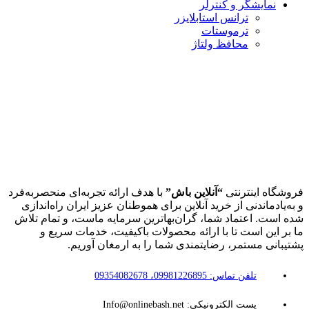
نمایشگر و کنترلر
ترانس استابلایزر
ترموستات
محافظ ولتاژ
فروشگاه اینترنتی
“آنلاین باش”
با هدف ارائه تجربه‌ای منحصربه‌فرد
و به‌یادماندنی از خرید آنلاین برای هموطنان عزیز ایران راه‌اندازی
شده است. اعتماد شما، گران‌بهاترین سرمایه ماست، و تمام تلاش
ما بر این است تا با ارائه محصولات باکیفیت، خدمات سریع و
پشتیبانی مستمر، رضایتمندی شما را به ارمغان آوریم.
تلفن تماس: 09981226895، 09354082678
پست الکترونیکی: Info@onlinebash.net