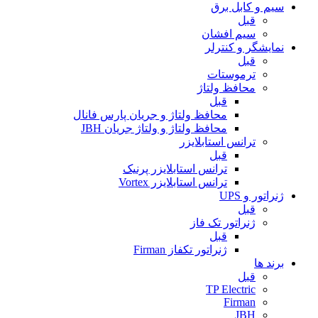
سیم و کابل برق
قبل
سیم افشان
نمایشگر و کنترلر
قبل
ترموستات
محافظ ولتاژ
قبل
محافظ ولتاژ و جریان پارس فانال
محافظ ولتاژ و ولتاژ جریان JBH
ترانس استابلایزر
قبل
ترانس استابلایزر پرنیک
ترانس استابلایزر Vortex
ژنراتور و UPS
قبل
ژنراتور تک فاز
قبل
ژنراتور تکفاز Firman
برند ها
قبل
TP Electric
Firman
JBH