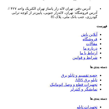
آدرس دفتر: تهران لاله زار پاساژ تهران الکتریک واحد ۴۲۷ //
آدرس فروشگاه: تهران، لاله‌زار جنوبی، پایین‌تر از کوچه ترابی
گودرزی، جنب بانک ملی، پلاک 85
فهرست
آنلاین باش
فروشگاه
مقالات
درباره ما
ارتباط با ما
شرایط و قوانین
دسته بندی ها
جعبه تقسیم و تابلو برق
تابلو برق ABS
تجهیزات قطع و وصل اتوماتیک
نمایشگر و کنترلر
دسته بندی ها
تجهیزات تابلو