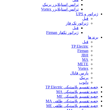
ترانس استابلایزر پرنیک
ترانس استابلایزر Vortex
ژنراتور و UPS
قبل
ژنراتور تک فاز
قبل
ژنراتور تکفاز Firman
برند ها
قبل
TP Electric
Firman
JBH
MA
METE
Vortex
پارس فانال
پرنیک
دانوب
جعبه تقسیم پلاستیکی TP Electric
جعبه تقسیم پلاستیکی MA
جعبه تقسیم پلاستیکی ME
جعبه تقسیم پلاستیکی طلقی MA
جعبه تقسیم پلاستیکی طلقی ME