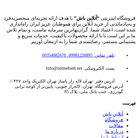
فروشگاه اینترنتی
“آنلاین باش”
با هدف ارائه تجربه‌ای منحصربه‌فرد
و به‌یادماندنی از خرید آنلاین برای هموطنان عزیز ایران راه‌اندازی
شده است. اعتماد شما، گران‌بهاترین سرمایه ماست، و تمام تلاش
ما بر این است تا با ارائه محصولات باکیفیت، خدمات سریع و
پشتیبانی مستمر، رضایتمندی شما را به ارمغان آوریم.
تلفن تماس: 09981226895، 09354082678
پست الکترونیکی: Info@onlinebash.net
آدرس دفتر: تهران لاله زار پاساژ تهران الکتریک واحد ۴۲۷ //
آدرس فروشگاه: تهران، لاله‌زار جنوبی، پایین‌تر از کوچه ترابی
گودرزی، جنب بانک ملی، پلاک 85
فهرست
آنلاین باش
فروشگاه
مقالات
درباره ما
ارتباط با ما