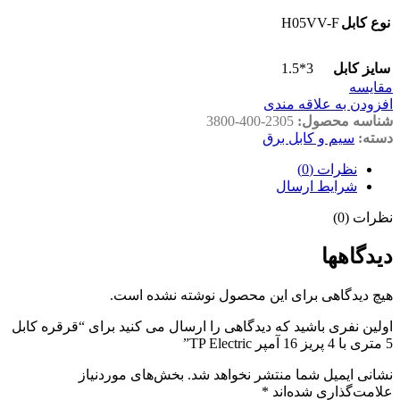
H05VV-F
نوع کابل
3*1.5
سایز کابل
مقايسه
افزودن به علاقه مندی
شناسه محصول:
3800-400-2305
دسته:
سیم و کابل برق
نظرات (0)
شرایط ارسال
نظرات (0)
دیدگاهها
هیچ دیدگاهی برای این محصول نوشته نشده است.
اولین نفری باشید که دیدگاهی را ارسال می کنید برای “قرقره کابل
5 متری با 4 پریز 16 آمپر TP Electric”
نشانی ایمیل شما منتشر نخواهد شد.
بخش‌های موردنیاز
علامت‌گذاری شده‌اند
*