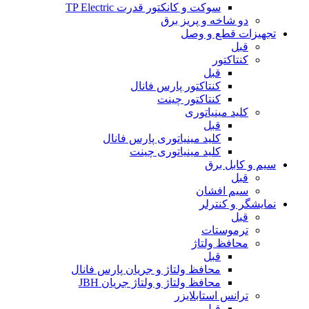
سوکت و کانکتور قدرت TP Electric
دو شاخه و پریز برق
تجهیزات قطع و وصل
قبل
کنتاکتور
قبل
کنتاکتور پارس فانال
کنتاکتور چینت
کلید مینیاتوری
قبل
کلید مینیاتوری پارس فانال
کلید مینیاتوری چینت
سیم و کابل برق
قبل
سیم افشان
نمایشگر و کنترلر
قبل
ترموستات
محافظ ولتاژ
قبل
محافظ ولتاژ و جریان پارس فانال
محافظ ولتاژ و ولتاژ جریان JBH
ترانس استابلایزر
قبل