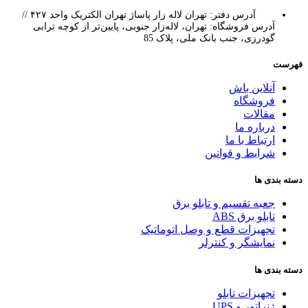
آدرس دفتر: تهران لاله زار پاساژ تهران الکتریک واحد ۴۲۷ //
آدرس فروشگاه: تهران، لاله‌زار جنوبی، پایین‌تر از کوچه ترابی
گودرزی، جنب بانک ملی، پلاک 85
فهرست
آنلاین باش
فروشگاه
مقالات
درباره ما
ارتباط با ما
شرایط و قوانین
دسته بندی ها
جعبه تقسیم و تابلو برق
تابلو برق ABS
تجهیزات قطع و وصل اتوماتیک
نمایشگر و کنترلر
دسته بندی ها
تجهیزات تابلو
ژنراتور و UPS