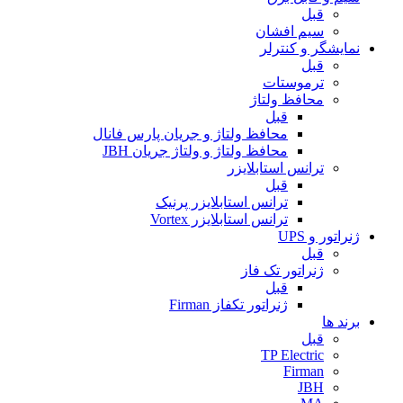
قبل
سیم افشان
نمایشگر و کنترلر
قبل
ترموستات
محافظ ولتاژ
قبل
محافظ ولتاژ و جریان پارس فانال
محافظ ولتاژ و ولتاژ جریان JBH
ترانس استابلایزر
قبل
ترانس استابلایزر پرنیک
ترانس استابلایزر Vortex
ژنراتور و UPS
قبل
ژنراتور تک فاز
قبل
ژنراتور تکفاز Firman
برند ها
قبل
TP Electric
Firman
JBH