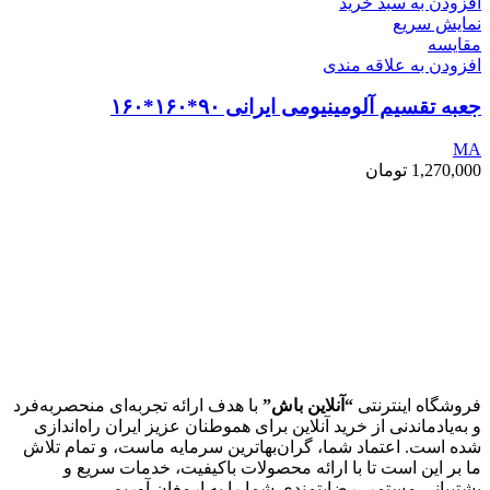
افزودن به سبد خرید
نمایش سریع
مقايسه
افزودن به علاقه مندی
جعبه تقسیم آلومینیومی ایرانی ۹۰*۱۶۰*۱۶۰
MA
1,270,000
تومان
فروشگاه اینترنتی
“آنلاین باش”
با هدف ارائه تجربه‌ای منحصربه‌فرد
و به‌یادماندنی از خرید آنلاین برای هموطنان عزیز ایران راه‌اندازی
شده است. اعتماد شما، گران‌بهاترین سرمایه ماست، و تمام تلاش
ما بر این است تا با ارائه محصولات باکیفیت، خدمات سریع و
پشتیبانی مستمر، رضایتمندی شما را به ارمغان آوریم.