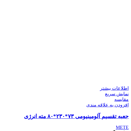
اطلاعات بیشتر
نمایش سریع
مقايسه
افزودن به علاقه مندی
جعبه تقسیم آلومینیومی ۷۳*۲۳۰*۸۰ مته انرژی
METE