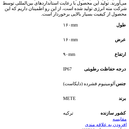
می‌آورند. تولید این محصول با رعایت استانداردهای بین‌المللی توسط
شرکت مته انرژی تولید شده است، از این رو اطمینان داریم که این
محصول از کیفیت بسیار بالایی برخوردار است.
طول
۱۶۰mm
عرض
۱۶۰mm
ارتفاع
۹۰mm
IP67
درجه حفاظت رطوبتی
جنس
آلومینیوم فشرده (دایکاست)
METE
برند
کشور سازنده
ترکیه
مقايسه
افزودن به علاقه مندی